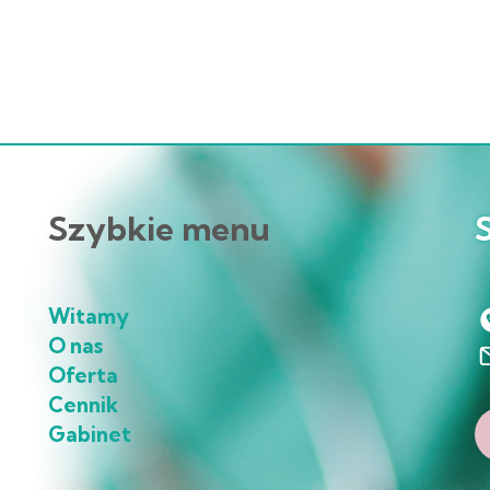
Szybkie menu
Witamy
O nas
Oferta
Cennik
Gabinet