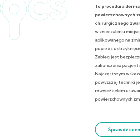
To procedura dermat
powierzchownych zm
chirurgicznego zwa
w znieczuleniu miejs
aplikowanego na zmia
poprzez ostrzyknięci
Zabieg jest bezpiecz
zakończeniu pacjent 
Najczęstszym wskaza
powyższej techniki 
również celem usuwa
powierzchownych zmi
Sprawdź cenn