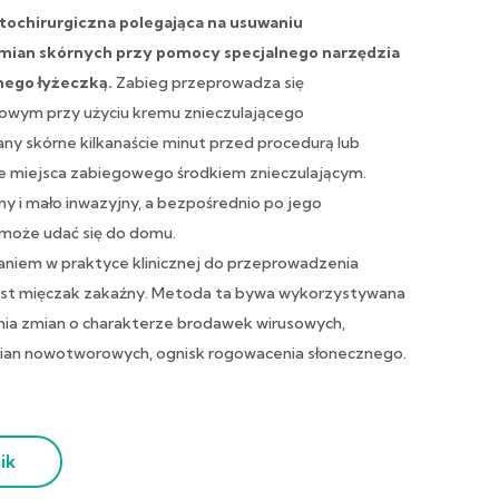
ochirurgiczna polegająca na usuwaniu
ian skórnych przy pomocy specjalnego narzędzia
nego łyżeczką.
Zabieg przeprowadza się
cowym przy użyciu kremu znieczulającego
ny skórne kilkanaście minut przed procedurą lub
e miejsca zabiegowego środkiem znieczulającym.
ny i mało inwazyjny, a bezpośrednio po jego
może udać się do domu.
niem w praktyce klinicznej do przeprowadzenia
jest mięczak zakaźny. Metoda ta bywa wykorzystywana
nia zmian o charakterze brodawek wirusowych,
an nowotworowych, ognisk rogowacenia słonecznego.
ik