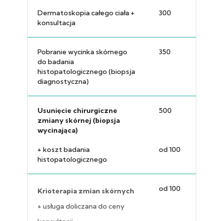
Dermatoskopia całego ciała +
300
konsultacja
Pobranie wycinka skórnego
350
do badania
histopatologicznego (biopsja
diagnostyczna)
Usunięcie chirurgiczne
500
zmiany skórnej (biopsja
wycinająca)
+ koszt badania
od 100
histopatologicznego
od 100
Krioterapia zmian skórnych
+ usługa doliczana do ceny