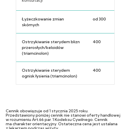
konsultacji
Łyżeczkowanie zmian
od 300
skórnych
Ostrzykiwanie sterydem blizn
400
przerosłych/keloidów
(triamcinolon)
Ostrzykiwanie sterydem
400
ognisk łysienia (triamcinolon)
Cennik obowiązuje od 1 stycznia 2025 roku.
Przedstawiony poniżej cennik nie stanowi oferty handlowej
w rozumieniu Art.66 par. 1 Kodeksu Cywilnego. Cennik
ma charakter orientacyjny. Ostateczna cena jest ustalana
z lekarzem podczas wizyty.